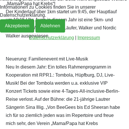
„Mama/Papa hat Krebs“!
Informationen zu Cookies finden Sie in unserer
Der Kinderlauf über 1km startet um 9:45, der Hauptlauf
Datenschutzerklärung.
um 10:15 Uhr. Auch in diesem Jahr ist eine 5km- und
Akzeptieren
Ablehnen
einen 10km-Waldstrecke für Läufer, Walker und Nordic
Walker ausgewiesen.
Datenschutzerklärung
|
Impressum
Neuerung: Familienevent mit Live-Musik
Neu In diesem Jahr: Ein tolles Rahmenprogramm in
Kooperation mit RPR1.: Tombola, Hüpfburg, DJ, Live-
Musik! Bei der Tombola werden u.a. exklusive VIP
Konzert Tickets sowie eine 4-Tages-All-inclusive-Berlin-
Reise verlost. Auf der Bühne: die 21-jährige Lautrer
Sängerin Sina Illig. „Von BeeGees bis Ed Sheeran habe
ich für so ziemlich jeden was im Repertoire und freue
mich sehr, den Verein „Mama/Papa hat Krebs