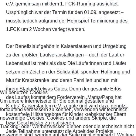
e.V. gemeinsam mit dem 1. FCK-Running ausrichtet.
Ursprünglich war der Termin für den 01.09. angesetzt –
musste jedoch aufgrund der Heimspiel Terminierung des
1.FCK um 2 Wochen verlegt werden.
Der Benefizlauf gehört in Kaiserslautern und Umgebung
zu den größten Laufveranstaltungen – doch der Lautrer
Lebenslauf ist mehr als das: Die Läuferinnen und Läufer
setzen ein Zeichen der Solidarität, spenden Hoffnung und
Mut für Krebskranke und deren Familien und tun mit
ihrem Startgeld etwas Gutes. Denn der gesamte Erlös
Wir benutzen Cookies
des Laufes kommt dem Förderverein „Mama/Papa hat
Um unsere Internetseite für Sie optimal gestalten und
Krebs“ Kaiserslautern e.V. zugute und wird dazu genutzt,
fortlaufend verbessern zu können, verwenden wir technisch
kostenfreie Hilfsangebote für Kinder krebskranker Eltern
notwendige Cookies. Cookies und andere Skripte, die
bzw. Geschwister zu realisieren.
Tracking- oder Werbezwecken dienen oder die technisch nicht
Jede Teilnahme unterstützt die Arbeit des Projekts
notwendig sind, werden auf der Seite nicht eingesetzt. Weitere