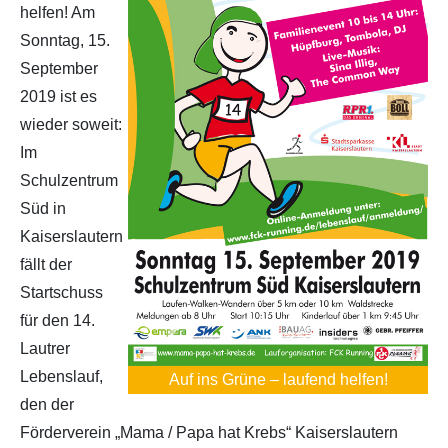
helfen! Am
Sonntag, 15.
September
2019 ist es
wieder soweit:
Im
Schulzentrum
Süd in
Kaiserslautern
fällt der
Startschuss
für den 14.
Lautrer
Lebenslauf,
Auf ins Grüne – laufend helfen!
den der
Förderverein „Mama / Papa hat Krebs“ Kaiserslautern