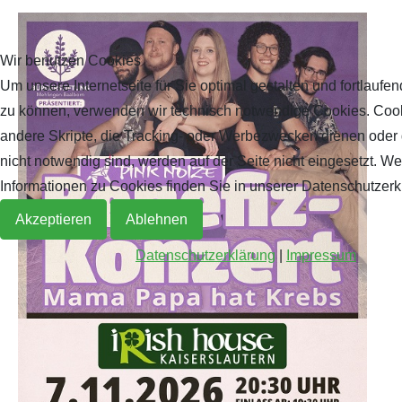
Wir benutzen Cookies
Um unsere Internetseite für Sie optimal gestalten und fortlaufe
zu können, verwenden wir technisch notwendige Cookies. Coo
andere Skripte, die Tracking- oder Werbezwecken dienen oder 
nicht notwendig sind, werden auf der Seite nicht eingesetzt. We
Informationen zu Cookies finden Sie in unserer Datenschutzerk
Akzeptieren
Ablehnen
Datenschutzerklärung
|
Impressum