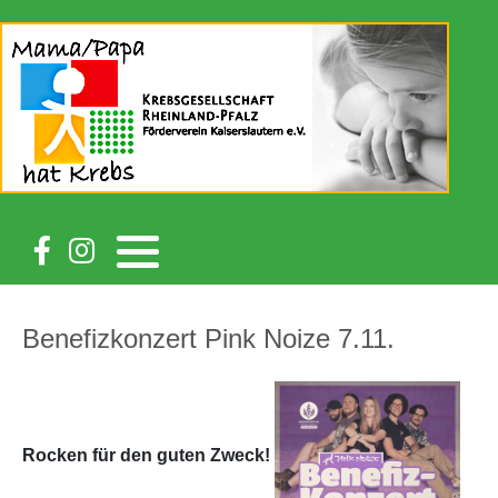
Benefizkonzert Pink Noize 7.11.
Rocken für den guten Zweck!