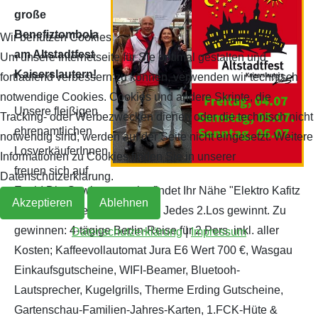
große
Benefiztombola
Wir benutzen Cookies
am Altstadtfest
Um unsere Internetseite für Sie optimal gestalten und
Kaiserslautern!
fortlaufend verbessern zu können, verwenden wir technisch
notwendige Cookies. Cookies und andere Skripte, die
Unsere fleißigen
Tracking- oder Werbezwecken dienen oder die technisch nicht
ehrenamtlichen
notwendig sind, werden auf der Seite nicht eingesetzt. Weitere
LosverkäuferInnen
Informationen zu Cookies finden Sie in unserer
freuen sich auf
Datenschutzerklärung.
Euch! Die Gewinnausgabe findet Ihr Nähe "Elektro Kafitz
Akzeptieren
Ablehnen
& Antes" Höhe Salzstraße 4. Jedes 2.Los gewinnt. Zu
gewinnen: 4-tägige Berlin-Reise für 2 Pers. inkl. aller
Datenschutzerklärung
|
Impressum
Kosten; Kaffeevollautomat Jura E6 Wert 700 €, Wasgau
Einkaufsgutscheine, WIFI-Beamer, Bluetooh-
Lautsprecher, Kugelgrills, Therme Erding Gutscheine,
Gartenschau-Familien-Jahres-Karten, 1.FCK-Hüte &