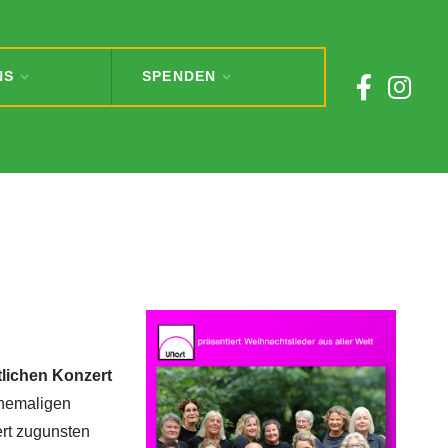
NS
SPENDEN
lichen Konzert
ehemaligen
ert zugunsten