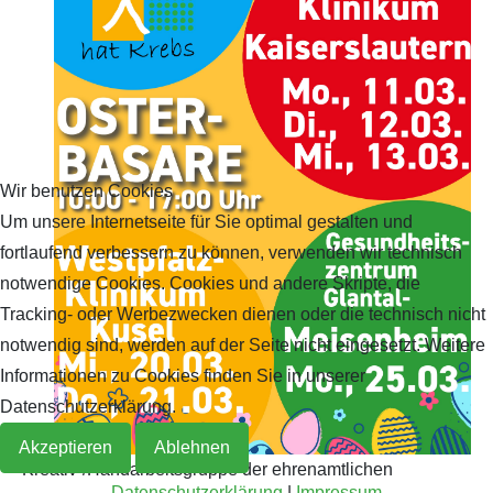
Wir benutzen Cookies
Um unsere Internetseite für Sie optimal gestalten und
fortlaufend verbessern zu können, verwenden wir technisch
notwendige Cookies. Cookies und andere Skripte, die
Tracking- oder Werbezwecken dienen oder die technisch nicht
notwendig sind, werden auf der Seite nicht eingesetzt. Weitere
Informationen zu Cookies finden Sie in unserer
Datenschutzerklärung.
Akzeptieren
Ablehnen
Kreativ-/Handarbeitsgruppe der ehrenamtlichen
Datenschutzerklärung
|
Impressum