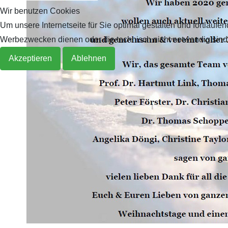
Wir benutzen Cookies
Archiv 2019
2018
Um unsere Internetseite für Sie optimal gestalten und fortlau
Werbezwecken dienen oder die technisch nicht notwendig sind, 
Archiv 2018
Akzeptieren
Ablehnen
Archiv 2017
Archiv 2016
Archiv 2015
Archiv 2014