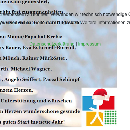
fend verbessern zu können, verwenden wir technisch notwendige 
werden auf der Seite nicht eingesetzt. Weitere Informationen z
Datenschutzerklärung
|
Impressum