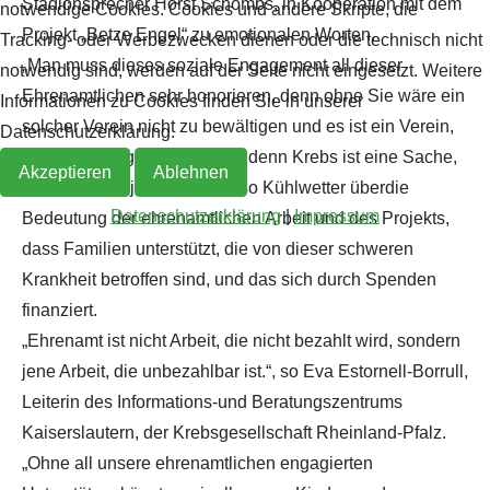
Stadionsprecher Horst Schömbs, in Kooperation mit dem
notwendige Cookies. Cookies und andere Skripte, die
Projekt „Betze Engel“ zu emotionalen Worten.
Tracking- oder Werbezwecken dienen oder die technisch nicht
„Man muss dieses soziale Engagement all dieser
notwendig sind, werden auf der Seite nicht eingesetzt. Weitere
Ehrenamtlichen sehr honorieren, denn ohne Sie wäre ein
Informationen zu Cookies finden Sie in unserer
solcher Verein nicht zu bewältigen und es ist ein Verein,
Datenschutzerklärung.
der dringend gebraucht wird, denn Krebs ist eine Sache,
Akzeptieren
Ablehnen
die eigentlich jeden betrifft“, so Kühlwetter überdie
Datenschutzerklärung
|
Impressum
Bedeutung der ehrenamtlichen Arbeit und des Projekts,
dass Familien unterstützt, die von dieser schweren
Krankheit betroffen sind, und das sich durch Spenden
finanziert.
„Ehrenamt ist nicht Arbeit, die nicht bezahlt wird, sondern
jene Arbeit, die unbezahlbar ist.“, so Eva Estornell-Borrull,
Leiterin des Informations-und Beratungszentrums
Kaiserslautern, der Krebsgesellschaft Rheinland-Pfalz.
„Ohne all unsere ehrenamtlichen engagierten