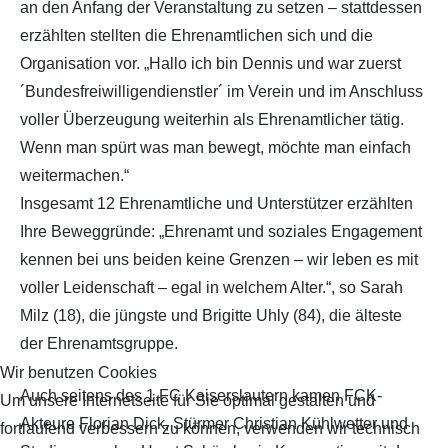
an den Anfang der Veranstaltung zu setzen – stattdessen
erzählten stellten die Ehrenamtlichen sich und die
Organisation vor. „Hallo ich bin Dennis und war zuerst
´Bundesfreiwilligendienstler´ im Verein und im Anschluss
voller Überzeugung weiterhin als Ehrenamtlicher tätig.
Wenn man spürt was man bewegt, möchte man einfach
weitermachen.“
Insgesamt 12 Ehrenamtliche und Unterstützer erzählten
Ihre Beweggründe: „Ehrenamt und soziales Engagement
kennen bei uns beiden keine Grenzen – wir leben es mit
voller Leidenschaft – egal in welchem Alter.“, so Sarah
Milz (18), die jüngste und Brigitte Uhly (84), die älteste
der Ehrenamtsgruppe.
Wir benutzen Cookies
Auch seitens des 1.FC Kaiserslautern kamen FCK-
Um unsere Internetseite für Sie optimal gestalten und
Akteure Florian Dick, Stürmer Christian Kühlwetter und
fortlaufend verbessern zu können, verwenden wir technisch