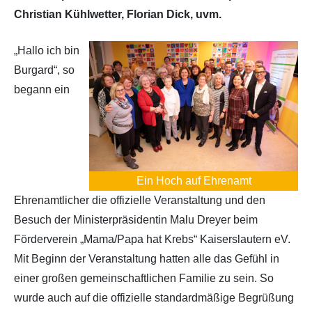
Christian Kühlwetter, Florian Dick, uvm.
Archiv 2019
2018
„Hallo ich bin
Archiv 2018
Burgard“, so
begann ein
Archiv 2017
Archiv 2016
Archiv 2015
Ein Hoch auf Ehrenamt
Ehrenamtlicher die offizielle Veranstaltung und den
Archiv 2014
Besuch der Ministerpräsidentin Malu Dreyer beim
Förderverein „Mama/Papa hat Krebs“ Kaiserslautern eV.
Mit Beginn der Veranstaltung hatten alle das Gefühl in
einer großen gemeinschaftlichen Familie zu sein. So
wurde auch auf die offizielle standardmäßige Begrüßung