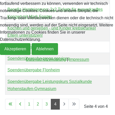
fortlaufend verbessern zu können, verwenden wir technisch
Benefiz-Versteigerung: 2x2 Tickets für ausverkauftes
notwendige Cookies. Cookies und andere Skripte, die
Archiv 2019
2018
Konzert mit Mark Forster
Tracking- oder Werbezwecken dienen oder die technisch nicht
Archiv 2018
notwendig sind, werden auf der Seite nicht eingesetzt. Weitere
Kochen und genießen - und Kinder krebskranker
Informationen zu Cookies finden Sie in unserer
Eltern unterstützen!
Archiv 2017
Datenschutzerklärung.
Spendenübergabe Würth
Akzeptieren
Ablehnen
Archiv 2016
Spendenübergabe prego services
Datenschutzerklärung
|
Impressum
Archiv 2015
Spendenübergabe Flonheim
Archiv 2014
Spendenübergabe Leistungskurs Sozialkunde
Hohenstaufen-Gymnasium
1
2
3
4
Seite 4 von 4