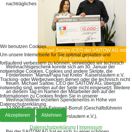
nachträgliches
Archiv 2019
2018
Archiv 2018
Archiv 2017
Wir benutzen Cookies
Michael Saitow (CEO der SAITOW AG mit
Um unsere Internetseite für Sie optimal gestalten und
Eva Estornell-Borrull)
Archiv 2016
fortlaufend verbessern zu können, verwenden wir technisch
Weihnachtsgeschenk konnte sich am 30. Januar der
notwendige Cookies. Cookies und andere Skripte, die
Archiv 2015
Förderverein "Mama/Papa hat Krebs" Kaiserslautern e.V.
Tracking- oder Werbezwecken dienen oder die technisch nicht
freuen. Michael Saitow, CEO der SAITOW AG, übergab
notwendig sind, werden auf der Seite nicht eingesetzt. Weitere
Archiv 2014
an diesem Tag im Namen der Mitarbeiter den auf der
Informationen zu Cookies finden Sie in unserer
Weihnachtsfeier erzielten Spendenerlös in Höhe von
Datenschutzerklärung.
12.000 Euro an Eva Estornell-Borrull (Geschäftsführerin
Akzeptieren
Ablehnen
„Mama/Papa hat Krebs Kaiserslautern e.V.).
Datenschutzerklärung
|
Impressum
Bei der SAITOW AG hat es sich zu einer schönen