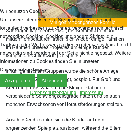
Wir benutzen Cookies
Archiv 2019
2018
Um unsere Internetseite für Sie optimal gestalten und
Minigolf mit der ganzen Familie
fortlaufend verbessern zu können, verwenden wir technisch
Archiv 2018
Samstagmittag, dem 20. Mai, bei Sonnenschein und
notwendige Cookies. Cookies und andere Skripte, die
milden Temperaturen, trafen sich wieder einige Familien
Archiv 2017
Tracking- oder Werbezwecken dienen oder die technisch nicht
im Rahmen unseres Projektes um einige Runden
notwendig sind, werden auf der Seite nicht eingesetzt. Weitere
Minigolf am Gelterswoog zu spielen.
Archiv 2016
Informationen zu Cookies finden Sie in unserer
Datenschutzerklärung.
In fünf gemischten Gruppen wurde die schöne Anlage,
Archiv 2015
die direkt am Gelterswoog liegt, bespielt. Für Groß und
Akzeptieren
Ablehnen
Klein ein großer Spaß, da die Minigolfstationen
Archiv 2014
Datenschutzerklärung
|
Impressum
verschiedene Schwierigkeitsgrade hatten und so auch
manchen Erwachsenen vor Herausforderungen stellten.
Anschließend konnten sich die Kinder auf dem
angrenzenden Spielplatz austoben, während die Eltern