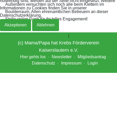
notwendig sind, werden auf der Seite nicht eingesetzt. Weitere
Außerdem versuchten sich noch alle beim Klettern im
Informationen zu Cookies finden Sie in unserer
Boulderraum. Allen ehrenamtlichen Betreuern an dieser
Archiv 2019
2018
Datenschutzerklärung.
Stelle vielen Dank für ihr tolles Engagement!
Akzeptieren
Ablehnen
Archiv 2018
Datenschutzerklärung
|
Impressum
Archiv 2017
(c) Mama/Papa hat Krebs Förderverein
Kaiserslautern e.V.
Archiv 2016
Hier gehts los
Newsletter
Mitgliedsantrag
Datenschutz
Impressum
Login
Archiv 2015
Archiv 2014