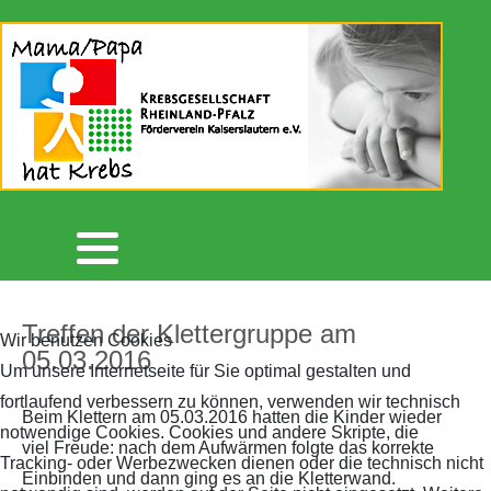
Aktuelles
Unser Förderverein
Botschafter/in
Spendenaktionen 2021
2026
2026
Archiv 2026
Flyer
Unterstützer
Spendenaktionen 2022
2025
2025
Archiv 2025
Krebsgesellschaft RLP
Lautrer Lebenslauf
Spendenaktionen 2023
2024
Archiv 2024
Newsletter
Lautrer Spendenschwimmen
Spendenaktionen 2024
2023
Archiv 2023
Kreativgruppe
Spendenaktionen 2025
2022
Treffen der Klettergruppe am
Wir benutzen Cookies
05.03.2016
Archiv 2022
Videos
Betterplace
2021
Um unsere Internetseite für Sie optimal gestalten und
fortlaufend verbessern zu können, verwenden wir technisch
Beim Klettern am 05.03.2016 hatten die Kinder wieder
Archiv 2021
Mitgliedschaft
Spenden statt Verschenken
2020
notwendige Cookies. Cookies und andere Skripte, die
viel Freude: nach dem Aufwärmen folgte das korrekte
Tracking- oder Werbezwecken dienen oder die technisch nicht
Einbinden und dann ging es an die Kletterwand.
Archiv 2020
Kontakt
2019