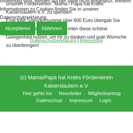
notwendig sind, werden auf der Seite nicht eingesetzt. Weitere
unseren Förderverein "Mama / Papa hat Krebs"
Informationen zu Cookies finden Sie in unserer
Kaiserslautern e.V. zu spenden.
Archiv 2019
2018
Datenschutzerklärung.
Eine tolle Spendensumme über 600 Euro übergab Sie
Akzeptieren
Ablehnen
uns sogar persönlich - wir konnten diese schöne
Archiv 2018
Gelegenheit nutzen, um ihr zu danken und gute Wünsche
Datenschutzerklärung
|
Impressum
Archiv 2017
zu überbringen!
Archiv 2016
Archiv 2015
(c) Mama/Papa hat Krebs Förderverein
Kaiserslautern e.V.
Archiv 2014
Hier gehts los
Newsletter
Mitgliedsantrag
Datenschutz
Impressum
Login