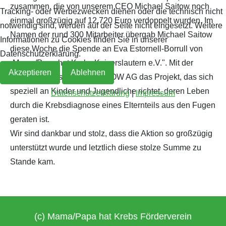
zusammen, die von unserem CEO Michael Saitow noch
Tracking- oder Werbezwecken dienen oder die technisch nicht
einmal großzügig auf 12.720 Euro verdoppelt wurden. Im
Archiv 2019
2018
notwendig sind, werden auf der Seite nicht eingesetzt. Weitere
Namen der rund 300 Mitarbeiter übergab Michael Saitow
Informationen zu Cookies finden Sie in unserer
diese Woche die Spende an Eva Estornell-Borrull von
Archiv 2018
Datenschutzerklärung.
„Mama/Papa hat Krebs Kaiserslautern e.V.". Mit der
Akzeptieren
Ablehnen
Archiv 2017
Spende unterstützt die SAITOW AG das Projekt, das sich
speziell an Kinder und Jugendliche richtet, deren Leben
Datenschutzerklärung
|
Impressum
Archiv 2016
durch die Krebsdiagnose eines Elternteils aus den Fugen
geraten ist.
Archiv 2015
Wir sind dankbar und stolz, dass die Aktion so großzügig
unterstützt wurde und letztlich diese stolze Summe zu
Archiv 2014
Stande kam.
(c) Mama/Papa hat Krebs Förderverein