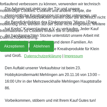
fortlaufend verbessern zu können, verwenden wir technisch
Die Adventszeit steht vor der Tür und unsere
Archiv 2019
2018
notwendige Cookies. Cookies und andere Skripte, die
ehrenamtliche Kreativgruppe ist wieder unterwegs, um
Tracking- oder Werbezwecken dienen oder die technisch nicht
die Benefizkollektion des Fördervereins "Mama / Papa
Archiv 2018
notwendig sind, werden auf der Seite nicht eingesetzt. Weitere
hat Krebs" Kaiserslautern e.V. zu verkaufen. Jeder Kauf
Informationen zu Cookies finden Sie in unserer
der handgemachten Stücke unterstützt unsere Arbeit mit
Archiv 2017
Datenschutzerklärung.
Kindern krebskranker Eltern und deren Familien. An
Akzeptieren
Ablehnen
Archiv 2016
unseren Ständen erwarten Sie Kreativprodukte für Klein
und Groß.
Datenschutzerklärung
|
Impressum
Archiv 2015
Den Auftakt unserer Verkaufstour ist beim 23.
Archiv 2014
Hobbykünstlermarkt Mehlingen am 20.11.16 von 13:00 –
16:00 Uhr in der Mehrzweckhalle Mehlingen Hauptstraße
86.
Vorbeikommen, stöbern und mit Ihrem Kauf Gutes tun!