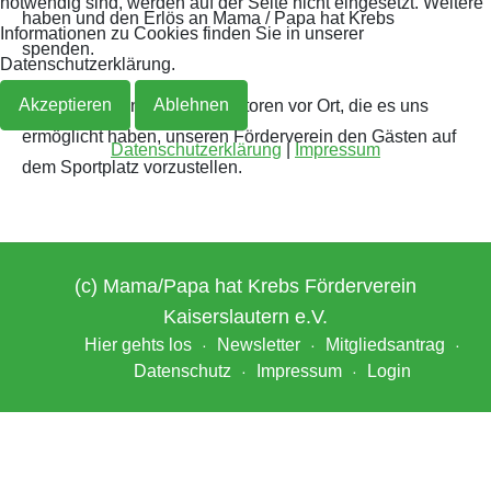
notwendig sind, werden auf der Seite nicht eingesetzt. Weitere
haben und den Erlös an Mama / Papa hat Krebs
Informationen zu Cookies finden Sie in unserer
spenden.
Archiv 2019
2018
Datenschutzerklärung.
Akzeptieren
Ablehnen
Danke auch an die Organisatoren vor Ort, die es uns
Archiv 2018
ermöglicht haben, unseren Förderverein den Gästen auf
Datenschutzerklärung
|
Impressum
Archiv 2017
dem Sportplatz vorzustellen.
Archiv 2016
Archiv 2015
(c) Mama/Papa hat Krebs Förderverein
Kaiserslautern e.V.
Archiv 2014
Hier gehts los
Newsletter
Mitgliedsantrag
Datenschutz
Impressum
Login