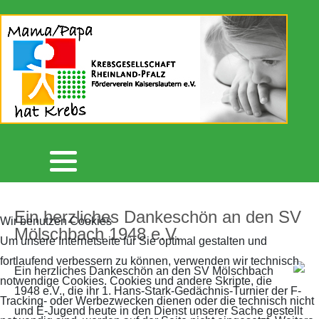
Aktuelles
Unser Förderverein
Botschafter/in
Spendenaktionen 2021
2026
2026
Archiv 2026
Flyer
Unterstützer
Spendenaktionen 2022
2025
2025
Archiv 2025
Krebsgesellschaft RLP
Lautrer Lebenslauf
Spendenaktionen 2023
2024
Archiv 2024
Newsletter
Lautrer Spendenschwimmen
Spendenaktionen 2024
2023
Archiv 2023
Kreativgruppe
Spendenaktionen 2025
2022
Ein herzliches Dankeschön an den SV
Wir benutzen Cookies
Mölschbach 1948 e.V.
Archiv 2022
Videos
Betterplace
2021
Um unsere Internetseite für Sie optimal gestalten und
fortlaufend verbessern zu können, verwenden wir technisch
Ein herzliches Dankeschön an den SV Mölschbach
Archiv 2021
Mitgliedschaft
Spenden statt Verschenken
2020
notwendige Cookies. Cookies und andere Skripte, die
1948 e.V., die ihr 1. Hans-Stark-Gedächnis-Turnier der F-
Tracking- oder Werbezwecken dienen oder die technisch nicht
und E-Jugend heute in den Dienst unserer Sache gestellt
Archiv 2020
Kontakt
2019