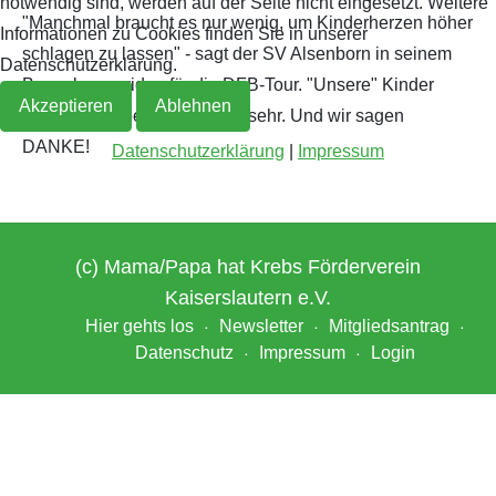
notwendig sind, werden auf der Seite nicht eingesetzt. Weitere
"Manchmal braucht es nur wenig, um Kinderherzen höher
Informationen zu Cookies finden Sie in unserer
Archiv 2019
2018
schlagen zu lassen" - sagt der SV Alsenborn in seinem
Datenschutzerklärung.
Bewerbungsvideo für die DFB-Tour. "Unsere" Kinder
Akzeptieren
Ablehnen
Archiv 2018
freuen sich über die Spende sehr. Und wir sagen
DANKE!
Datenschutzerklärung
|
Impressum
Archiv 2017
Archiv 2016
(c) Mama/Papa hat Krebs Förderverein
Archiv 2015
Kaiserslautern e.V.
Hier gehts los
Newsletter
Mitgliedsantrag
Archiv 2014
Datenschutz
Impressum
Login