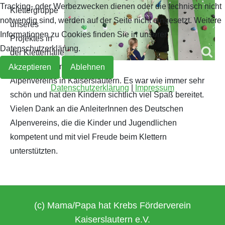
Tracking- oder Werbezwecken dienen oder die technisch nicht
Klettergruppe
notwendig sind, werden auf der Seite nicht eingesetzt. Weitere
Archiv 2019
2018
unseres
Informationen zu Cookies finden Sie in unserer
Projektes in
Archiv 2018
Datenschutzerklärung.
der Kletterhalle
des Deutschen
Akzeptieren
Ablehnen
Archiv 2017
Alpenvereins in Kaiserslautern. Es war wie immer sehr
Datenschutzerklärung
|
Impressum
schön und hat den Kindern sichtlich viel Spaß bereitet.
Archiv 2016
Vielen Dank an die AnleiterInnen des Deutschen
Alpenvereins, die die Kinder und Jugendlichen
Archiv 2015
kompetent und mit viel Freude beim Klettern
unterstützten.
Archiv 2014
(c) Mama/Papa hat Krebs Förderverein
Kaiserslautern e.V.