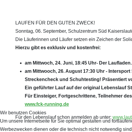
LAUFEN FÜR DEN GUTEN ZWECK!
Sonntag, 06. September, Schulzentrum Süd Kaiserslaut
Die Läuferinnen und Läufer setzen ein Zeichen der Sol
Hierzu gibt es exklusiv und kostenfrei:
am Mittwoch, 24. Juni, 18:45 Uhr- Der Lauflad
am Mittwooch, 26. August 17:30 Uhr - Interspo
Streckencheck und Schuhtesting! Präsentiert 
Ein geführter Lauf auf der original Lebenslauf 
Für Einsteiger, Fortgeschrittene, Teilnehmer d
www.fck-running.de
Wir benutzen Cookies
Für den Lebenslauf schon anmelden ab unter:
www.laut
Um unsere Internetseite für Sie optimal gestalten und fortlau
Werbezwecken dienen oder die technisch nicht notwendig sind, 