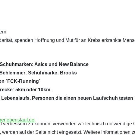
ern!
idarität, spenden Hoﬀnung und Mut für an Krebs erkrankte Men
en.Schuhmarken: Asics und New Balance
rt Schlemmer: Schuhmarke: Brooks
von ´FCK-Running´
Strecke: 5km oder 10km.
es Lebenslaufs, Personen die einen neuen Laufschuh testen 
rerlebenslauf.de
fend verbessern zu können, verwenden wir technisch notwendige 
werden auf der Seite nicht eingesetzt. Weitere Informationen z